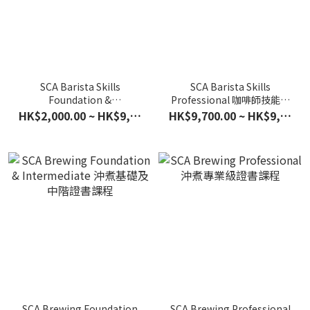
SCA Barista Skills
SCA Barista Skills
Foundation &
Professional 咖啡師技能專
Intermediate 咖啡師技能基
業級證書課程
HK$2,000.00 ~ HK$9,200.00
HK$9,700.00 ~ HK$9,800.00
礎及中階證書課程
SCA Brewing Foundation
SCA Brewing Professional