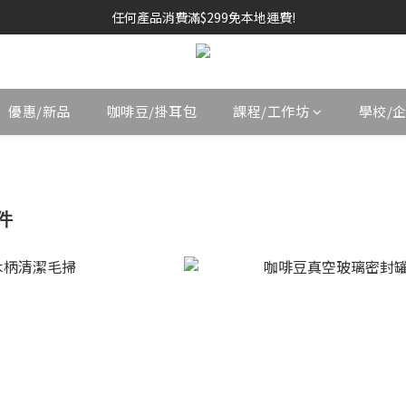
任何產品消費滿$299免本地運費!
優惠/新品
咖啡豆/掛耳包
課程/工作坊
學校/
件