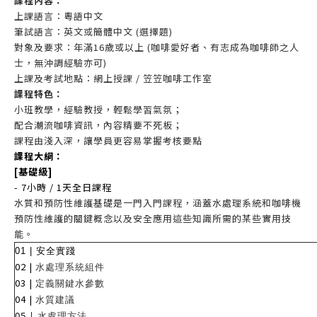
課程內容：
上
課語言：粵語中文
筆
試
語言：英文或簡體中文 (選擇題)
對象及要求
：
年
滿16歲或以上 (咖啡愛好者、有志成為咖啡師之人
士，無沖調經驗亦可)
上課及考試地點：網上授課 /
笠笠咖啡工作室
課程特色
：
小班教學，經驗教授，輕鬆
學習氣氛
；
配合潮流咖啡資訊
，內容精要不死板；
課程由淺入深，讓學員更容易掌握考核要點
課程大綱：
[基礎級]
- 7
小時
/ 1
天全日課程
水質和預防性維護基礎是一門入門課程，涵蓋水處理系統和咖啡機
預防性維護的關鍵概念以及安全應用這些知識所需的某些實用技
能。
01 |
安全實踐
02 |
水處理系統組件
03 |
定義關鍵水參數
04 |
水質建議
05 |
水處理方法