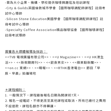
-曾為大小企業、機構、學校提供咖啡興趣班及培訓課程
-City & Guilds英國倫敦城市學會 【國際咖啡調配師課程】註冊考
試中心導師
-Silicon Stone Education美國學會 【國際咖啡調配師課程】註
冊考試中心導師
-Specialty Coffee Association精品咖啡協會 【國際咖啡課程】
註冊考試導師
曾獲各大媒體報導及採訪：
<<TVB 電視廣播有限公司>>、<<U Magazine>>、<<U HK港生
活>>、<<新假期周刊>>、<<飲食男女>>、<<蘋果動新聞>>、
<<on.cc 東網>>、<<晴報>>、<<RTHK香港電台>> 節目「早
辰。早晨」拍攝場地
＊課程細則：
1. 一般情況下，課程最後報名日期為開課前7天。
2. 報名一經確認，不得更改至其他課程或取消，所有已繳付之費用
不設退款，課程名額亦不得轉讓。