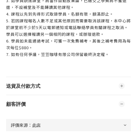
3. 如學員缺席課堂，將當作自動放棄論，已繳交之學費將不獲退
還，不設補堂及不能轉讀其他課程。
4. 課程以先到先得形式取錄學員，名額有限，額滿即止。
5. 若因課程報名人數不足或其他原因而需要取消該課程，本中心將
於課堂前不少於5天以電郵通知或電話聯絡學員有關課程之取消。
學員可以選擇報讀另一個相同的課程，或辦理退款。
6. 學員如未能通過考試，可獲一次免費補考，其後之補考費用為每
次每位$880。
7. 如有任何爭議，笠笠咖啡有限公司保留最終決定權。
送貨及付款方式
顧客評價