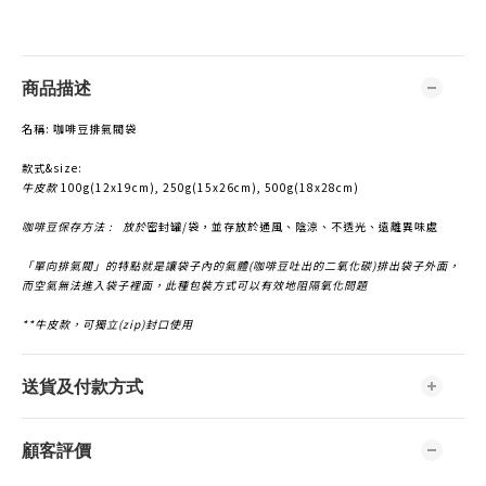
商品描述
名稱: 咖啡豆排氣閥袋
款式&size:
牛皮款
100g(12x19cm), 250g(15x26cm), 500g(18x28cm)
咖啡豆保存方法 :
放於
密封
罐
/袋，並存放於
通風
、
陰涼
、不透光、遠離異味處
「單向排氣閥」的特點就是讓袋子內的氣體
(
咖啡豆吐出的二氧化碳
)
排出袋子
外面，
而空氣無法進入袋子裡面，此種包裝方式可以有效地阻隔氧化問題
**牛皮款，可獨立(zip)封口使用
送貨及付款方式
顧客評價