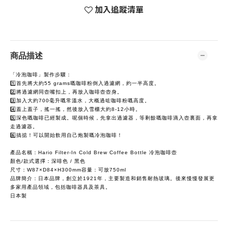
加入追蹤清單
商品描述
「冷泡咖啡」製作步驟：
1️⃣首先將大約55 grams嘅咖啡粉倒入過濾網，約一半高度。
2️⃣將過濾網同壺嘴扣上，再放入咖啡壺壺身。
3️⃣加入大約700毫升嘅常溫水，大概過咗咖啡粉嘅高度。
4️⃣蓋上蓋子，搖一搖，然後放入雪櫃大約8-12小時。
5️⃣深色嘅咖啡已經製成。呢個時候，先拿出過濾器，等剩餘嘅咖啡滴入壺裏面，再拿
走過濾器。
6️⃣搞掂！可以開始飲用自己炮製嘅冷泡咖啡！
產品名稱：Hario Filter-In Cold Brew Coffee Bottle 冷泡咖啡壺
顏色/款式選擇：深啡色 / 黑色
尺寸：W87×D84×H300mm容量：可放750ml
品牌簡介：日本品牌，創立於1921年，主要製造和銷售耐熱玻璃。後來慢慢發展更
多家用產品領域，包括咖啡器具及茶具。
日本製