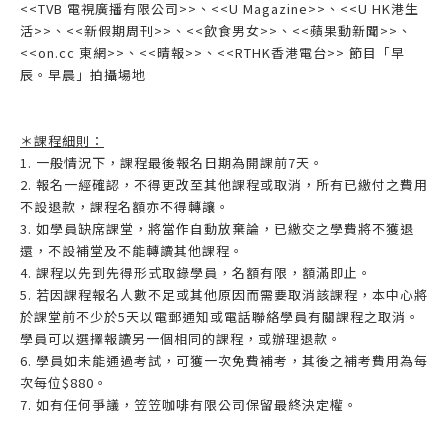
<<TVB 電視廣播有限公司>>、<<U Magazine>>、<<U HK港生
活>>、<<新假期周刊>>、<<飲食男女>>、<<蘋果動新聞>>、
<<on.cc 東網>>、<<晴報>>、<<RTHK香港電台>> 節目「早
辰。早晨」拍攝場地
＊課程細則：
1. 一般情況下，課程最後報名日期為開課前7天。
2. 報名一經確認，不得更改至其他課程或取消，所有已繳付之費用
不設退款，課程名額亦不得轉讓。
3. 如學員缺席課堂，將當作自動放棄論，已繳交之學費將不獲退
還，不設補堂及不能轉讀其他課程。
4. 課程以先到先得形式取錄學員，名額有限，額滿即止。
5. 若因課程報名人數不足或其他原因而需要取消該課程，本中心將
於課堂前不少於5天以電郵通知或電話聯絡學員有關課程之取消。
學員可以選擇報讀另一個相同的課程，或辦理退款。
6. 學員如未能通過考試，可獲一次免費補考，其後之補考費用為每
次每位$880。
7. 如有任何爭議，笠笠咖啡有限公司保留最終決定權。