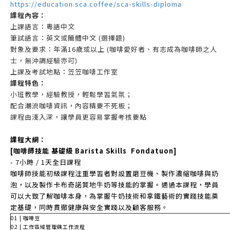
https://education.sca.coffee/sca-skills-diploma
課程內容：
上
課語言：粵語中文
筆
試
語言：英文或簡體中文 (選擇題)
對象及要求
：
年
滿16歲或以上 (咖啡愛好者、有志成為咖啡師之人
士，無沖調經驗亦可)
上課及考試地點：
笠笠咖啡工作室
課程特色
：
小班教學，經驗教授，輕鬆
學習氣氛
；
配合潮流咖啡資訊
，內容精要不死板；
課程由淺入深，讓學員更容易掌握考核要點
課程大綱：
[咖啡師技能 基礎級 Barista Skills Fondatuon]
- 7
小時
/ 1
天全日課程
咖啡師技能初級課程注重學習者對設置磨豆機、製作濃縮咖啡與奶
泡，以及製作卡布奇諾質地牛奶等技能
的掌握。通過本課程，學員
可以大致了解咖啡本身，為掌握牛奶技術和拿鐵藝術的實踐技能奠
定基礎，同
時
貫徹健康與安全實踐以及顧客服務。
01 | 咖啡豆
02 | 工作區域管理與工作流程