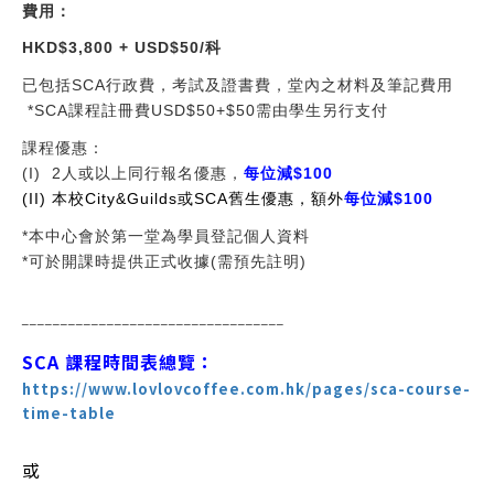
費用：
HKD$3,800 + USD$50/科
已包括
SCA
行政費，考試及證書費，堂內之材料及筆記費用
*SCA
課程註冊費
USD$50+$50
需由學生另行支付
課程優惠：
(I) 2
人或以上同行報名優惠，
每位減
$100
(II)
本校
City&Guilds
或
SCA
舊生優惠，額外
每位減
$100
*
本中心會於第一堂為學員登記個人資料
*
可於開課時提供正式收據
(
需預先註明
)
__________________________________
SCA 課程時間表總覽：
https://www.lovlovcoffee.com.hk/pages/sca-course-
time-table
或