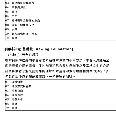
03 | 濃縮咖啡製作過程
04 | 萃取與沖煮
05 | 感官
06 | 牛奶
07 | 濃縮咖啡為基底的飲品
08 | 清潔、健康與安全
09 | 水質
10 |
顧客服務與店內管理
EX |
筆試
[咖啡沖煮 基礎級 Brewing Foundation]
- 7
小時
/ 1
天全日課程
咖啡初級課程將向學習者們介紹咖啡沖煮的不同方法。學習人員通過全
面的設備介紹過濾機、手沖咖啡將包含關於煮咖啡以及當地文化的介紹
研究探索者了解烹飪結果的理解和對基礎沖煮的理論和實踐的分析，如
何製作出沖煮的理論和實踐。一杯美味的咖啡。
01 |
咖啡知識
02 |
沖煮方式與器具
03 |
沖煮指南
04 |
沖煮過程
05 |
沖煮分析
06 |
維護
EX |
筆試