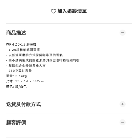
加入追蹤清單
商品描述
WPM ZD-15 磨豆機
- 1-25檔粗細範圍選擇
- 以低速研磨的方式保留咖啡豆的香氣
- 由不銹鋼製成的圓錐形磨刀保證咖啡粉粗細均衡
- 壓鑄鋁合金外殼典雅大方
- 250克豆缸容量
重量: 2.54kg
尺寸: 23 x 14 x 38?cm
顏色: 銀/白色
送貨及付款方式
顧客評價