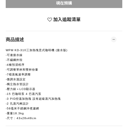
現在預購
加入追蹤清單
商品描述
WPM KD-310三加熱塊意式咖啡機 (接水版)
-可連接水線
-不鏽鋼外殻
-4種預浸程序
-可調整單杯和雙杯份量
-7檔蒸氣速率調整
-微調水溫設定
-獨立熱水管設計
-壓力錶＋LCD顯示器
-15 巴咖啡泵 4 巴蒸汽泵
-3 PID控溫加熱塊 設有超級蒸汽加熱塊
-2 孔蒸汽棒設計
-58毫米不銹鋼沖煮濾網
-重量18.3kg
-尺寸 : 43x28x48cm