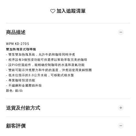
加入追蹤清單
商品描述
WPM KD-270S
雙加熱塊意式咖啡機
- 雙泵雙加熱塊系統，允許牛奶和咖啡同時沖煮
- 程序設有3個預浸功能可供選擇以幫助萃取完美的咖啡
- 設PID控溫組件，能精确控制咖啡的水溫和蒸氣功能
- 雙錶可顯示沖煮壓力和牛奶的溫度，沖煮頭使用黃銅頸圈
- 低水位指示的3.0公升水箱，可移動式積水盤
- 專業咖啡預浸功能
- 不鏽鋼和金屬壓鑄外殼
顏色: 銀/白
送貨及付款方式
顧客評價