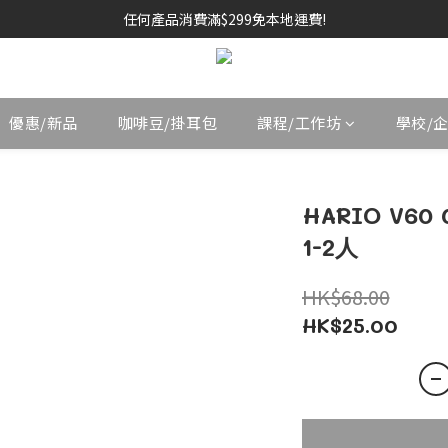
任何產品消費滿$299免本地運費!
優惠/新品
咖啡豆/掛耳包
課程/工作坊
學校/
HARIO V60
1-2人
HK$68.00
HK$25.00