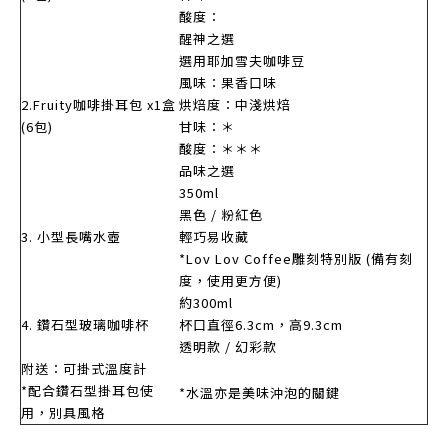
酸度：
醒神之選
選用耶加雪夫咖啡豆
風味：果香口味
2.Fruity咖啡掛耳包 x1盒
烘焙度：中淺烘焙
(6包)
甘味：＊
酸度：＊＊＊
品味之選
350ml
黑色 / 粉紅色
3. 小型長嘴水壺
輕巧易收藏
*Lov Lov Coffee雕刻特別版 (備有刻
度，使用更方便)
約300ml
4. 鑽石型玻璃咖啡杯
杯口直徑6.3cm，高9.3cm
透明款 / 幻彩款
附送：可掛式溫度計
*配合鑽石型掛耳包使
*水溫亦是美味沖泡的關鍵
用，別具風格