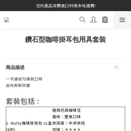
任何產品消費滿$299免本地運費!
鑽石型咖啡掛耳包用具套裝
商品描述
一次過試勻兩款口味
店內新鮮研磨
套裝包括 :
選用巴西咖啡豆
風味：堅果口味
1. Nutty咖啡掛耳包 x1盒
烘焙度：中深烘焙
(6包)
甘味：＊＊＊＊