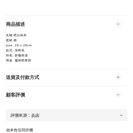
商品描述
名稱:吧台抹布
質材:棉
size: 29 x 29cm
款式: 深啡色
特色: 防咖啡漬
用途: 咖啡吧專用
送貨及付款方式
顧客評價
尚未有任何評價