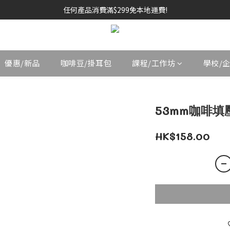
任何產品消費滿$299免本地運費!
優惠/新品
咖啡豆/掛耳包
課程/工作坊
學校/
53mm咖啡填壓器
HK$158.00