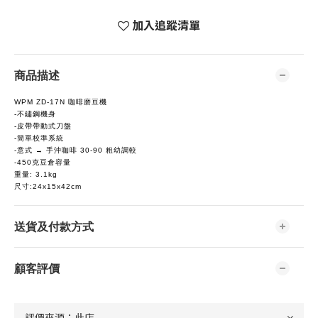
加入追蹤清單
商品描述
WPM ZD-17N 咖啡磨豆機
-不鏽鋼機身
-皮帶帶動式刀盤
-簡單校準系統
-意式 → 手沖咖啡 30-90 粗幼調較
-450克豆倉容量
重量: 3.1kg
尺寸:24x15x42cm
送貨及付款方式
顧客評價