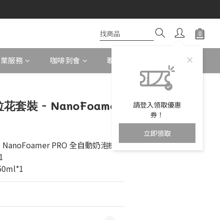
企業服務
咖啡到會
聯絡我們
花套裝 - NanoFoamer
請登入領取優惠
券！
立即領取
al NanoFoamer PRO 全自動奶泡機*1
1
0ml*1