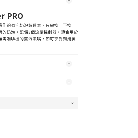
r PRO
操作的微泡奶泡製造器，只需按一下按
滑的奶泡。配備3個流量控制器，適合用於
無需咖啡機的蒸汽噴嘴，即可享受到媲美