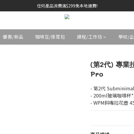
任何產品消費滿$299免本地運費!
優惠/新品
咖啡豆/掛耳包
課程/工作坊
學校/
(第2代) 專業拉
Pro
- 第2代 Subminim
- 200ml玻璃咖啡杯*
- WPM斜嘴拉花壺 45