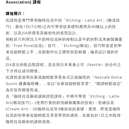
Association) 課程
課程簡介
：
此課程是專門學習咖啡拉花中的「Etching・Latte Art」(雕花技
巧)，最短1日(7小時)之內可學習從基礎到應用共40種以上的技
術，以及JSA所擅長高藝術性的造型設計。
相較於只利用注入牛奶時拉花杯的移動以及牛奶的對流來繪製圖案
的「Free Pore(拉花)」技巧，「Etching(雕花)」技巧即使是初學
者也能輕鬆上手，且能製作出立體而色彩絢麗，極具設計感的作
品。
JSA首次的飲品類課程，是在與日本雀巢公司（Nestle）的合作之
下才得以成功開發。
此課程是使用在家就能輕鬆享受各式正統咖啡的「Nescafe Dolce
Gusto 膠囊咖啡機」，並以“在家就能輕鬆享受”、“開課輕鬆搞定”
為宗旨所開發而成。
在『咖啡拉花藝術講師證照課程』中將可學習「Etching・Latte
Art(雕花技巧)」(使用打發的奶泡繪製圖案的技術)・彩繪拉花
(Cream Art)・3D咖啡拉花等3種技術的基礎・應用，即使是咖啡
拉花的初學者也能輕鬆且享受學習的過程，並最短於1日之內取得
咖啡拉花藝術的講師資格。