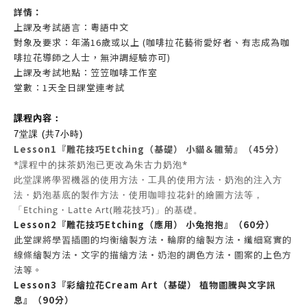
詳情：
上
課
及考試
語言：粵語中文
對象及要求
：
年
滿16歲或以上 (咖啡拉花藝術愛好者、有志成為咖
啡拉花導師之人士，無沖調經驗亦可)
上課及考試地點：
笠笠咖啡工作室
堂數
：1
天全日課堂連考
試
課程內容：
7堂課 (共7小時)
Lesson1『雕花技巧Etching（基礎） 小貓＆雛菊』（45分）
*課程中的抹茶奶泡已更改為朱古力奶泡*
此堂課將學習機器的使用方法・工具的使用方法・奶泡的注入方
法・奶泡基底的製作方法・使用咖啡拉花針的繪圖方法等，
「Etching・Latte Art(雕花技巧)」的基礎。
Lesson2『雕花技巧Etching（應用） 小兔抱抱』（60分）
此堂課將學習插圖的均衡繪製方法・輪廓的繪製方法・纖細寫實的
線條繪製方法・文字的描繪方法・奶泡的調色方法・圖案的上色方
法等。
Lesson3『彩繪拉花Cream Art（基礎） 植物圖騰與文字訊
息』（90分）