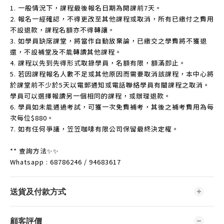
1. 一般情況下，課程最後報名日期為開課前7天。
2. 報名一經確認，不得更改至其他課程或取消，所有已繳付之費用
不設退款，課程名額亦不得轉讓。
3. 如學員缺席課堂，將當作自動放棄論，已繳交之學費將不獲退
還，不設補堂及不能轉讀其他課程。
4. 課程以先到先得形式取錄學員，名額有限，額滿即止。
5. 若因課程報名人數不足或其他原因而需要取消該課程，本中心將
於課堂前不少於5天以電郵通知或電話聯絡學員有關課程之取消。
學員可以選擇報讀另一個相同的課程，或辦理退款。
6. 學員如未能通過考試，可獲一次免費補考，其後之補考費用為每
次每位$880。
7. 如有任何爭議，笠笠咖啡有限公司保留最終決定權。
** 查詢方法✨✨
Whatsapp : 68786246 / 94683617
送貨及付款方式
顧客評價