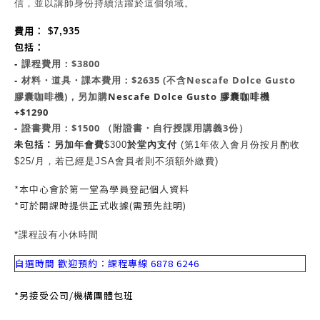
信，並以講師身份持續活躍於這個領域。
費用：
$7,935
包括
：
課程費用：$3800
-
材料・道具・課本費用：$2635 (不含Nescafe Dolce Gusto
-
膠囊咖啡機)，另加購
Nescafe Dolce Gusto 膠囊咖啡機
+
$1290
證書費用：$1500 （附證書・自行授課用講義3份）
-
未包括
：
另加年會費
$300
於堂內支付
(
第1年依入會月份按月酌收
$25/月，若已經是JSA會員者則不須額外繳費)
*本中心會於第一堂為學員登記個人資料
*可於開課時提供正式收據(需預先註明)
*課程設有小休時間
自選時間 歡迎預約：
課程專線 6878 6246
*另接受公司/機構團體包班