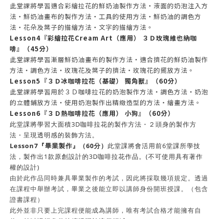
此堂課將學習適合彩繪拉花的鮮奶油製作方法・液面的奶泡注入方
法・鮮奶油畫布的製作方法・工具的使用方法・鮮奶油的調色方
法・花朵及葉子的描繪方法・文字的描繪方法。
Lesson4『彩繪拉花Cream Art（應用） ３Ｄ玫瑰維也納咖
啡』（45分）
此堂課將學習漸層鮮奶油畫布的製作方法・適合擠花的鮮奶油製作
方法・調色方法・玫瑰花及葉子的擠法・玫瑰花的擺放方法。
Lesson5『３Ｄ冰咖啡拉花（基礎） 獨角獸』（60分）
此堂課將學習用於３Ｄ咖啡拉花的奶泡製作方法・調色方法・奶泡
的立體鋪放方法・使用奶泡製作出精緻造型的方法・繪畫方法。
Lesson6『３Ｄ熱咖啡拉花（應用） 小狗』（60分）
此堂課將學習大面積3D咖啡拉花的製作方法・２頭身的製作方
法・呈現透明感的裝飾方法。
Lesson7『畢業製作』（60分）
此堂課將會活用前6堂課所學技
法，製作出1款原創設計的3D咖啡拉花作品。(不可使用具有著作
權的設計)
由於此作品同時兼具畢業製作的考試，因此將採取幾項規定。透過
在課程中舉辦考試，畢業之後能立即以講師身份開班授課。（包含
證書課程）
此外並非只要上完課程便能成為講師，唯有考試合格才能擁有自