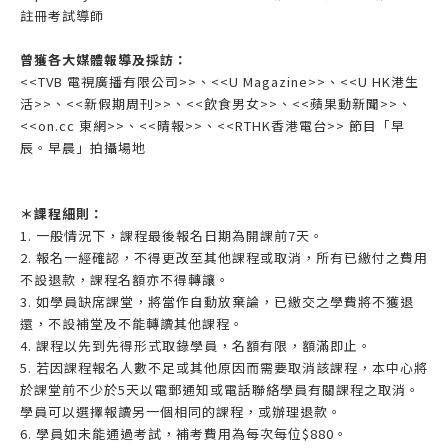
註冊考試導師
曾獲各大媒體報導及採訪：
<<TVB 電視廣播有限公司>>、<<U Magazine>>、<<U HK港生
活>>、<<新假期周刊>>、<<飲食男女>>、<<蘋果動新聞>>、
<<on.cc 東網>>、<<晴報>>、<<RTHK香港電台>> 節目「早
辰。早晨」拍攝場地
＊課程細則：
1. 一般情況下，課程最後報名日期為開課前7天。
2. 報名一經確認，不得更改至其他課程或取消，所有已繳付之費用
不設退款，課程名額亦不得轉讓。
3. 如學員缺席課堂，將當作自動放棄論，已繳交之學費將不獲退
還，不設補堂及不能轉讀其他課程。
4. 課程以先到先得形式取錄學員，名額有限，額滿即止。
5. 若因課程報名人數不足或其他原因而需要取消該課程，本中心將
於課堂前不少於5天以電郵通知或電話聯絡學員有關課程之取消。
學員可以選擇報讀另一個相同的課程，或辦理退款。
6. 學員如未能通過考試，補考費用為每次每位$880。