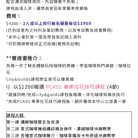
配合潮流咖啡資訊
，內容精要不死板；
課程由淺入深，讓學員更容易掌握考核要點
費用：
$4280，
2人或以上同行報名優惠每位$3980
(
已
包括
堂內之材料及筆記
費用
，以及
考試費及證書
費用
)
*本中心會於第一堂為學員登記個人資料
*可於開課時提供正式收據(需預先註明)
**雙證書推介：
為進一步了解及體驗玩味咖啡的樂趣，學習咖啡熱門課題：咖啡拉
花
City&Guilds課程學生更可以優惠價
I) 以$1200報讀
PCA02 專業拉花技巧課程
(4節)
*建議同時/完成city&guilds課程後報讀，深化咖啡知識及技巧
*完成PCA02 專業拉花技巧課程後，額外獲得本中心之證書一張
課程大鋼
第一課 講解咖啡歷史及來源
第二課
意式咖啡機結構認識及操作
、
濃縮咖啡沖調教學
第三課
各種意式咖啡簡介
、
咖啡拿鐵及卡布奇諾沖調教學