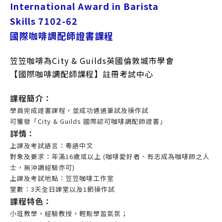
International Award in Barista
Skills
7102-62
國際咖啡調配師證書課程
笠笠咖啡為City & Guilds英國倫敦城市學會
【國際咖啡調配師課程】註冊考試中心
課程簡介
：
學員完成
證書課程，並成功通
過
筆試及操作試
可獲發「
City & Guilds
國際認可咖啡調配師證書」
詳情：
上
課
及考試
語言：粵語中文
對象及要求
：
年
滿16歲或以上 (咖啡愛好者、有志成為咖啡師之人
士，無沖調經驗亦可)
上課及考試地點：
笠笠咖啡工作室
堂數
：3天全日課堂
以及
1
節操作
試
課程特色
：
小班教學，經驗教授，輕鬆
學習氣氛
；