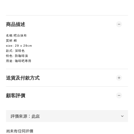
商品描述
名稱:吧台抹布
質材:棉
size: 29 x 29cm
款式: 深啡色
特色: 防咖啡漬
用途: 咖啡吧專用
送貨及付款方式
顧客評價
尚未有任何評價