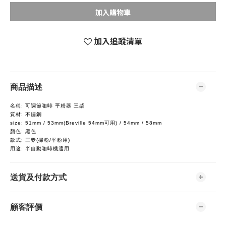
加入購物車
加入追蹤清單
商品描述
名稱: 可調節咖啡 平粉器 三槳
質材: 不鏽鋼
size: 51mm / 53mm(Breville 54mm可用) / 54mm / 58mm
顏色: 黑色
款式: 三槳(掃粉/平粉用)
用途: 半自動咖啡機適用
送貨及付款方式
顧客評價